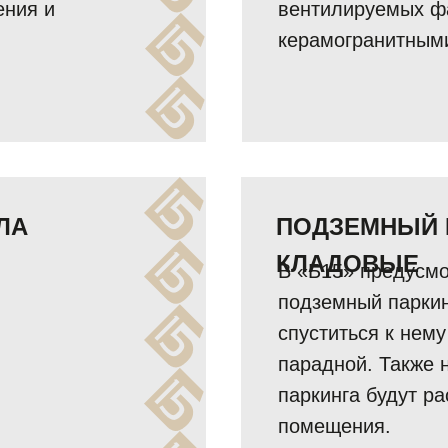
ения и
вентилируемых ф
керамогранитным
ЛА
ПОДЗЕМНЫЙ 
КЛАДОВЫЕ
В «Б15» предусм
подземный паркин
спуститься к нем
парадной. Также 
паркинга будут р
помещения.