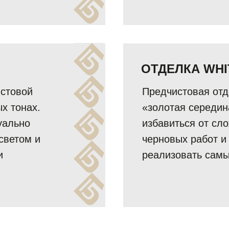
ОТДЕЛКА WHI
истовой
Предчистовая отде
х тонах.
«золотая середин
уально
избавиться от сло
светом и
черновых работ и
и
реализовать самы