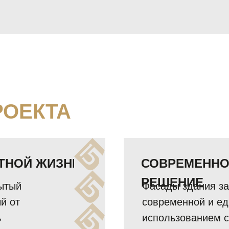
РОЕКТА
ТНОЙ ЖИЗНИ
СОВРЕМЕННО
РЕШЕНИЕ
рытый
Фасады здания за
й от
современной и ед
ь
использованием 